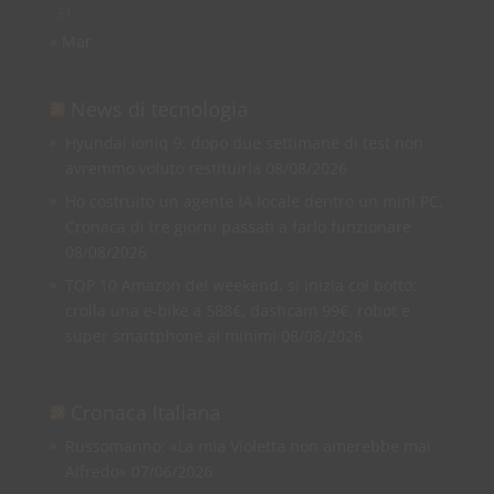
31
« Mar
News di tecnologia
Hyundai Ioniq 9: dopo due settimane di test non
avremmo voluto restituirla
08/08/2026
Ho costruito un agente IA locale dentro un mini PC.
Cronaca di tre giorni passati a farlo funzionare
08/08/2026
TOP 10 Amazon del weekend, si inizia col botto:
crolla una e-bike a 588€, dashcam 99€, robot e
super smartphone ai minimi
08/08/2026
Cronaca Italiana
Russomanno: «La mia Violetta non amerebbe mai
Alfredo»
07/06/2026