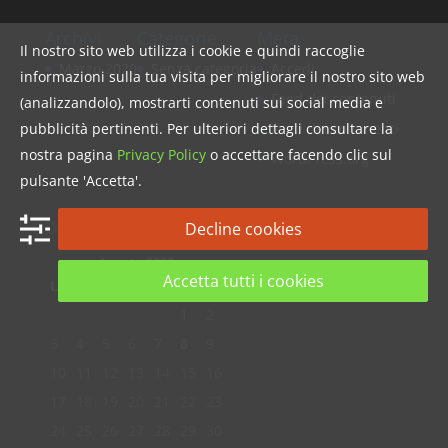
Archivi
Categorie
Meta
Il nostro sito web utilizza i cookie e quindi raccoglie
Marzo 2020
Senza categoria
Accedi
informazioni sulla tua visita per migliorare il nostro sito web
Feed dei contenuti
(analizzandolo), mostrarti contenuti sui social media e
pubblicità pertinenti. Per ulteriori dettagli consultare la
Feed dei commenti
nostra pagina
Privacy Policy
o accettare facendo clic sul
WordPress.org
pulsante 'Accetta'.
Disponibilità
Decline cookies
Agosto 2026
Accetta tutti i cookies
L
M
M
G
V
S
D
1
2
3
4
5
6
7
8
9
10
11
12
13
14
15
16
17
18
19
20
21
22
23
24
25
26
27
28
29
30